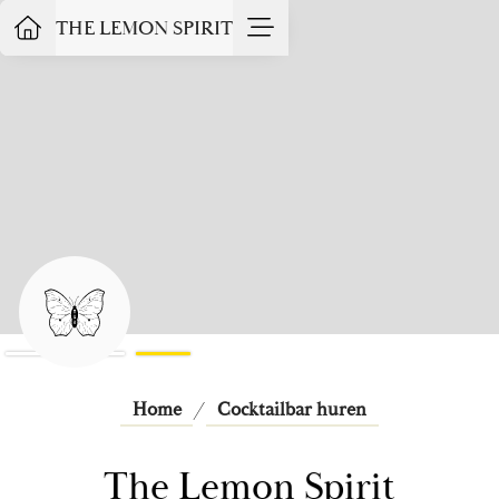
THE LEMON SPIRIT
Slide 3 of 3.
Home
/
Cocktailbar huren
The Lemon Spirit