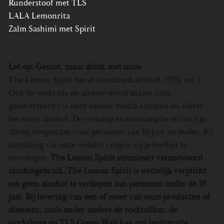
Runderstoof met TLS
LALA Lemonrita
Zalm Sashimi met Spirit
Let op: Geniet, maar drink met mate
The Lemon Spirit bevat standaard alcohol (28% vol.).
Ook de cocktails en andere mixdranken zoals
geadverteerd via onze sociale media-kanalen en elders
bevatten alcohol. De verkoop en consumptie ervan zijn
alleen toegestaan voor personen van 18 jaar en ouder. Bij
bestelling via onze website vragen wij je leeftijd te
bevestigen.
The Lemon Spirit stimuleert verantwoord
alcoholgebruik. The Lemon Spirit is wettelijk verplicht
om geen alcohol te verkopen aan personen onder de 18
jaar. Bij levering van een of meer van onze producten of
diensten, zoals onder andere de
cocktailbar
, de
workshops en TLS Green Wall kan om legitimatie