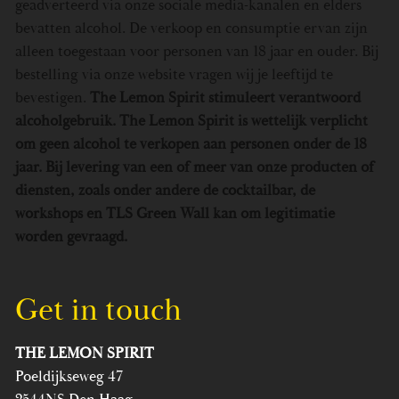
geadverteerd via onze sociale media-kanalen en elders
bevatten alcohol. De verkoop en consumptie ervan zijn
alleen toegestaan voor personen van 18 jaar en ouder. Bij
bestelling via onze website vragen wij je leeftijd te
bevestigen.
The Lemon Spirit stimuleert verantwoord
alcoholgebruik. The Lemon Spirit is wettelijk verplicht
om geen alcohol te verkopen aan personen onder de 18
jaar. Bij levering van een of meer van onze producten of
diensten, zoals onder andere de
cocktailbar
, de
workshops en TLS Green Wall kan om legitimatie
worden gevraagd.
Get in touch
THE LEMON SPIRIT
Poeldijkseweg 47