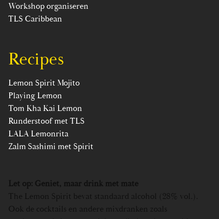
Workshop organiseren
TLS Caribbean
Recipes
Lemon Spirit Mojito
Playing Lemon
Tom Kha Kai Lemon
Runderstoof met TLS
LALA Lemonrita
Zalm Sashimi met Spirit
Let op: Geniet, maar drink met mate
The Lemon Spirit bevat standaard alcohol (28% vol.).
Ook de cocktails en andere mixdranken zoals