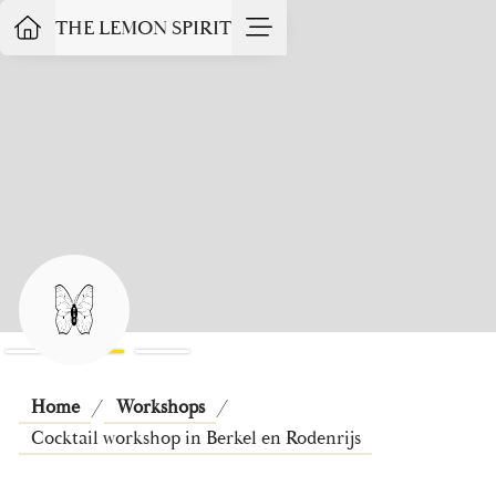
THE LEMON SPIRIT
Slide 3 of 3.
Home
/
Workshops
/
Cocktail workshop in Berkel en Rodenrijs