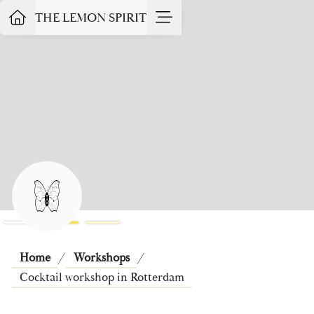
THE LEMON SPIRIT
Slide 3 of 3.
Home
/
Workshops
/
Cocktail workshop in Rotterdam