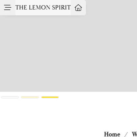
THE LEMON SPIRIT
Slide 3 of 3.
Home
/
W