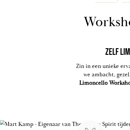
Worksho
ZELF LI
Zin in een unieke erv
we ambacht, gezell
Limoncello Worksh